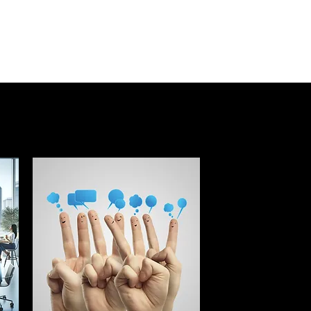
ion ?
parties sur plusieurs sessions.
tée aux débutants ?
e pour être accessible aux débutants tout en offrant des
sionnels expérimentés.
echniques pour suivre cette formation ?
ique préalable n'est requise.
e attendre ?
érer et optimiser des campagnes publicitaires efficaces sur
at après la formation ?
n est délivré à la fin de la formation.