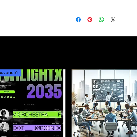
Q : Quelle est la durée de la format
R : La formation dure 15 heures, ré
Q : Cette formation est-elle adap
R : Oui, notre formation est conçu
contenus avancés pour les profes
Q : Ai-je besoin de compétences t
R : Non, aucune compétence techn
Q : Quels types de résultats puis-j
R : Vous serez capable de créer, g
Google Ads.
ouveauté
Q : Est-ce que je reçois un certific
R : Oui, un certificat de participatio