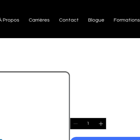
À Propos
Carrières
Contact
Blogue
Formations
Formation Google
un Spécialiste Cer
Prix
1 755,00 $
Quantité
*