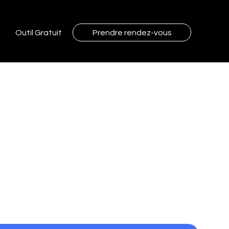
Outil Gratuit
Prendre rendez-vous
 Ads - Bloc de 15 Heures par
tifié