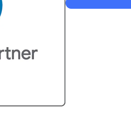
Formation Google Ads - Bloc de
Devenez un expert en gestion 
formation Google Ads de 15 he
professionnels du marketing, c
et les techniques nécessaires
publicitaires efficaces sur Go
Caractéristiques et avantage
Formation intensive
: 15 he
Expertise certifiée
: Formati
Stratégies performantes
: 
performantes.
Optimisation des dépenses 
investissement grâce à de
Support continu
: Assistanc
FAQ