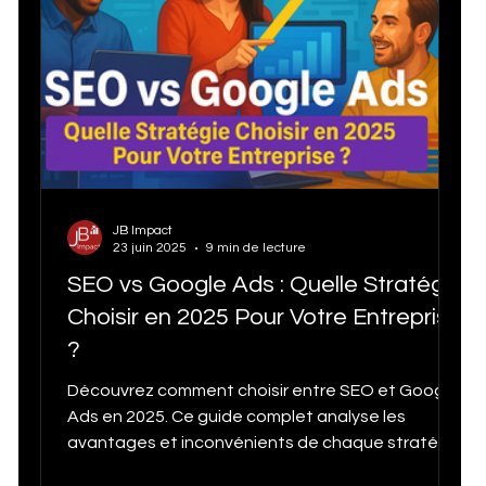
SEO Services
Statistiques Vidéos Tik Tok
Agence SEO à Québec
JB Impact
Statistiques Médias Sociaux
Subventions
23 juin 2025
9 min de lecture
SEO vs Google Ads : Quelle Stratégie
Choisir en 2025 Pour Votre Entreprise
Google my business tips and tricks
?
Découvrez comment choisir entre SEO et Google
Stratégie Marketing 2025
Growth Marketing
Ads en 2025. Ce guide complet analyse les
avantages et inconvénients de chaque stratégie
: SEO pour une croissance durable et un ROI long