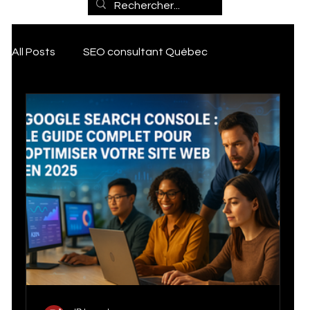
Marketin
All Posts
SEO consultant Québec
g, SEO et
Transformation Digitale
Outils
Intelligence artificielle
Artificial Intelligence
Numériq
Publicité Digitale
SEO Local Québec
IA & Marketing numérique
Expert Wix
ues pour