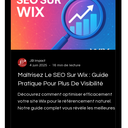
SEO Services
Statistiques Vidéos Tik Tok
Agence SEO à Québec
JB Impact
Statistiques Médias Sociaux
Subventions
4 juin 2025
16 min de lecture
Maîtrisez Le SEO Sur Wix : Guide
Pratique Pour Plus De Visibilité
Google my business tips and tricks
Découvrez comment optimiser efficacement
votre site Wix pour le référencement naturel.
Notre guide complet vous révèle les meilleures
Stratégie Marketing 2025
Growth Marketing
stratégies SEO : configuration de la checklist
intégrée, création de contenu optimisé,