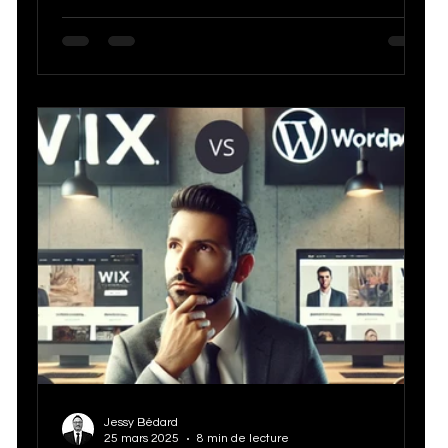
utilisation des outils natifs et amélioration de
Certification SEMRush SEO
E-Commerce
l'expérience utilisateur pour booster votre
visibilité sur Google.
Stratégie Digitale
Étude de cas
Chatbot
Expérience Client & CRM
Jessy Bédard
25 mars 2025
8 min de lecture