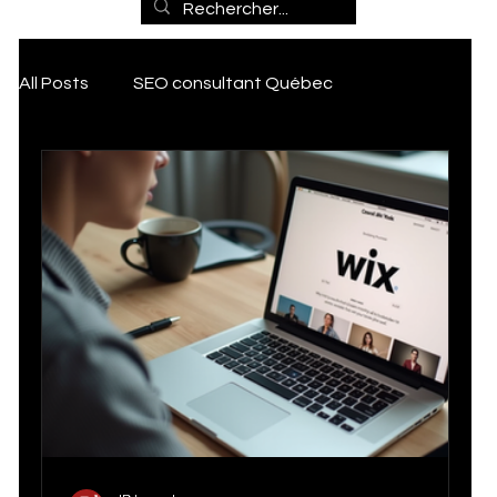
Marketin
All Posts
SEO consultant Québec
g, SEO et
Transformation Digitale
Outils
Intelligence artificielle
Artificial Intelligence
Numériq
Publicité Digitale
SEO Local Québec
IA & Marketing numérique
Expert Wix
ues pour