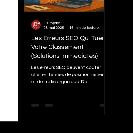
trucs et Astuces Google shopping
SEO Se
JB Impact
Subventions
Google my business tips and 
28 mai 2025
16 min de lecture
Les Erreurs SEO Qui Tuent
Votre Classement
Stratégie Digitale
Étude de cas
Chat
(Solutions Immédiates)
Les erreurs SEO peuvent coûter
cher en termes de positionnement
et de trafic organique. De
l'ignorance des mots-clés longue
traîne aux problèmes techniques qui
bloquent l'indexation, en passant
par le contenu mal structuré et les
backlinks de mauvaise qualité,
chaque erreur diminue votre
visibilité. L'absence d'analyse via