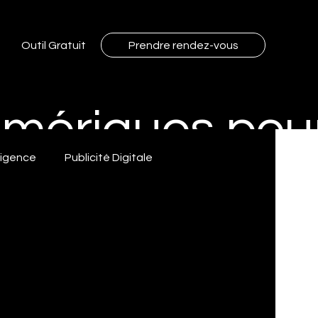
Outil Gratuit
Prendre rendez-vous
Numériques po
lligence
Publicité Digitale
Google analytique trucs
trucs Facebook ads