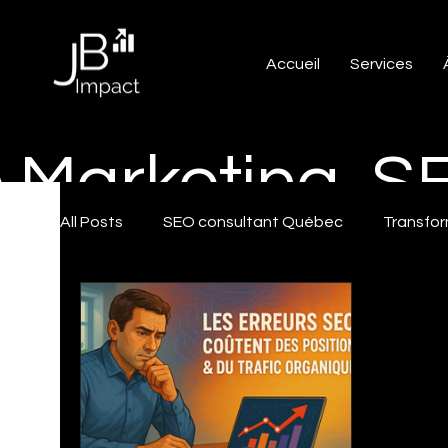
Accueil
Services
e Marketing, 
All Posts
SEO consultant Québec
Transfor
SEO Local Québec
IA & Marketing numéri
Trucs et astuces Google my business
Truc