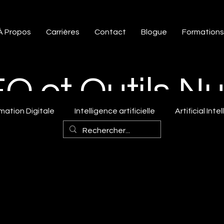
À Propos
Carrières
Contact
Blogue
Formations
SEO et Outils 
mation Digitale
Intelligence artificielle
Artificial Inte
que
Expert Wix
Trucs et astuGoogle ads spécialiste
s Google trends
Digital marketing
ai marketing