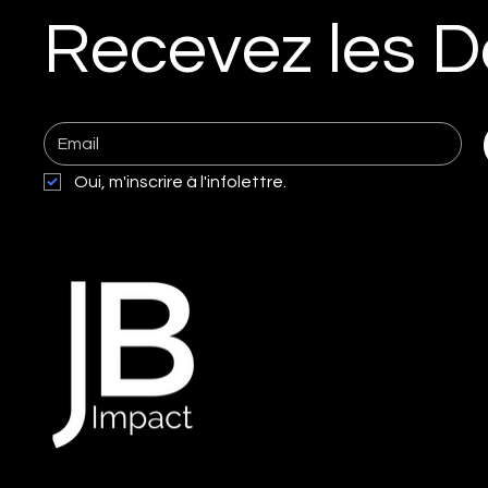
Google Analytics et Search Console
Recevez les D
aggrave la situation en empêchant
d'identifier et corriger ces
problèmes.
Oui, m'inscrire à l'infolettre.