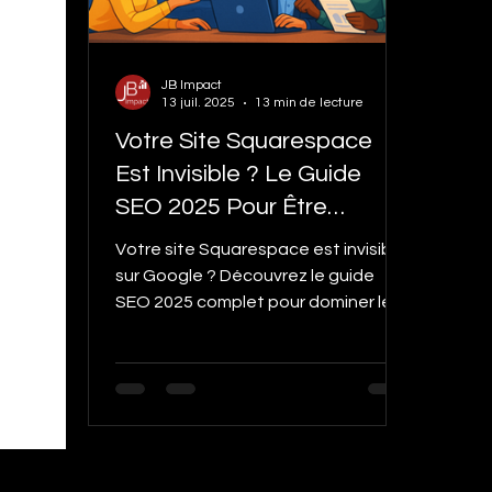
trucs et Astuces Google shopping
SEO Se
JB Impact
Subventions
Google my business tips and 
13 juil. 2025
13 min de lecture
Votre Site Squarespace
Est Invisible ? Le Guide
Stratégie Digitale
Étude de cas
Chat
SEO 2025 Pour Être
Premier
Votre site Squarespace est invisible
sur Google ? Découvrez le guide
SEO 2025 complet pour dominer les
résultats de recherche. Apprenez
les 3 piliers essentiels : optimisation
des mots-clés, création de backlinks
et SEO technique. Configuration
avancée, utilisation de SEOSpace
et exemple concret d'un
photographe parisien. Transformez