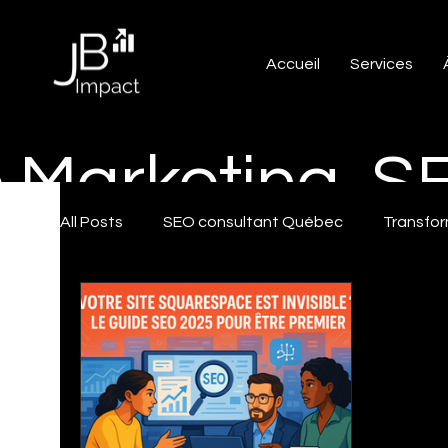
Accueil
Services
e Marketing, 
All Posts
SEO consultant Québec
Transfor
SEO Local Québec
IA & Marketing numéri
Trucs et astuces Google my business
Truc