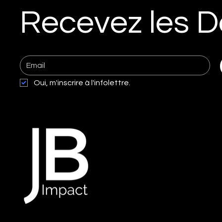
votre site en machine à générer du
Recevez les D
trafic organique avec ces
techniques éprouvées.
Oui, m'inscrire à l'infolettre.