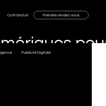
Outil Gratuit
Prendre rendez-vous
Numériques po
lligence
Publicité Digitale
Google analytique trucs
trucs Facebook ads