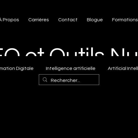
À Propos
Carrières
Contact
Blogue
Formations
SEO et Outils 
mation Digitale
Intelligence artificielle
Artificial Inte
que
Expert Wix
Trucs et astuGoogle ads spécialiste
s Google trends
Digital marketing
ai marketing