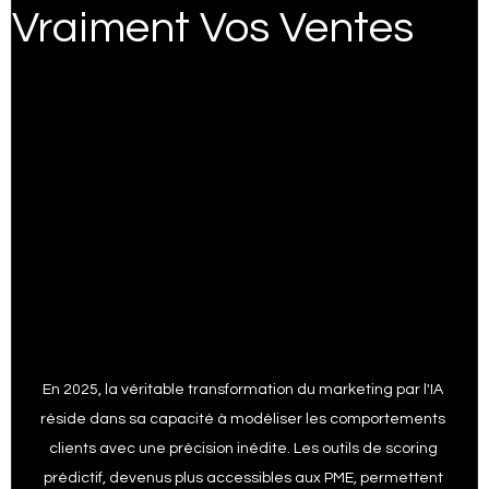
Vraiment Vos Ventes
Expert Wix
Trucs et astuGoogle ads spécialiste
Google analytique trucs
Trucs et astuces Google my business
Trucs Google trends
Digital marketing
En 2025, la véritable transformation du marketing par l'IA 
ai marketing
trucs Facebook ads
réside dans sa capacité à modéliser les comportements 
clients avec une précision inédite. Les outils de scoring 
prédictif, devenus plus accessibles aux PME, permettent 
trucs et Astuces Google shopping
SEO Services