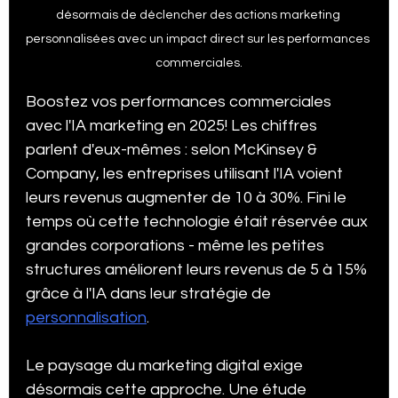
désormais de déclencher des actions marketing 
personnalisées avec un impact direct sur les performances 
commerciales.
Statistiques Vidéos Tik Tok
Agence SEO à Québec
Boostez vos performances commerciales 
avec l'IA marketing en 2025! Les chiffres 
Statistiques Médias Sociaux
Subventions
parlent d'eux-mêmes : selon McKinsey & 
Company, les entreprises utilisant l'IA voient 
leurs revenus augmenter de 10 à 30%. Fini le 
Google my business tips and tricks
temps où cette technologie était réservée aux 
grandes corporations - même les petites 
structures améliorent leurs revenus de 5 à 15% 
Stratégie Marketing 2025
Growth Marketing
grâce à l'IA dans leur stratégie de 
personnalisation
.
Certification SEMRush SEO
E-Commerce
Le paysage du marketing digital exige 
désormais cette approche. Une étude 