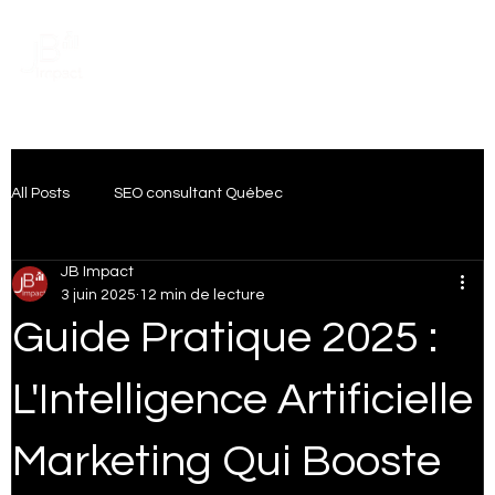
Prendre rendez-vous
All Posts
SEO consultant Québec
JB Impact
Transformation Digitale
Intelligence artificielle
3 juin 2025
12 min de lecture
Guide Pratique 2025 :
Artificial Intelligence
Publicité Digitale
L'Intelligence Artificielle
Marketing Qui Booste
SEO Local Québec
IA & Marketing numérique