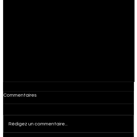
Stratégie Digitale
Étude de cas
Chatbot
Expérience Client & CRM
Commentaires
Rédigez un commentaire...