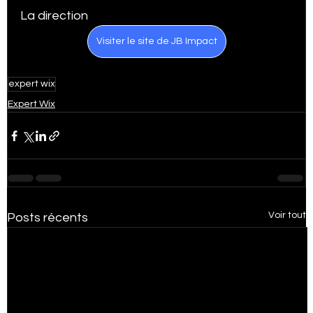
La direction 
Visiter le site de JB Impact
Statistiques Vidéos Tik Tok
Agence SEO à Québec
expert wix
Expert Wix
Statistiques Médias Sociaux
Subventions
Google my business tips and tricks
Voir tout
Posts récents
Stratégie Marketing 2025
Growth Marketing
Certification SEMRush SEO
E-Commerce