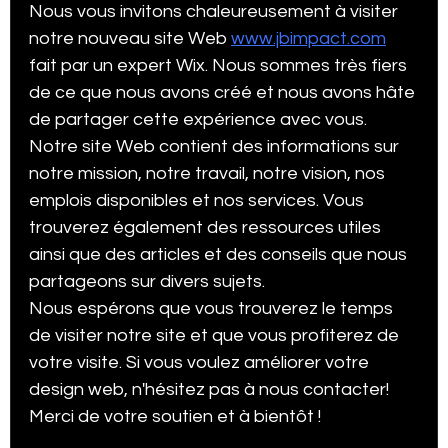
Nous vous invitons chaleureusement à visiter 
notre nouveau site Web 
www.jbimpact.com
Expert Wix
Trucs et astuGoogle ads spécialiste
fait par un expert Wix. Nous sommes très fiers 
de ce que nous avons créé et nous avons hâte 
de partager cette expérience avec vous. 
Google analytique trucs
Notre site Web contient des informations sur 
notre mission, notre travail, notre vision, nos 
emplois disponibles et nos services. Vous 
Trucs et astuces Google my business
trouverez également des ressources utiles 
ainsi que des articles et des conseils que nous 
partageons sur divers sujets. 
Trucs Google trends
Digital marketing
Nous espérons que vous trouverez le temps 
de visiter notre site et que vous profiterez de 
votre visite. Si vous voulez améliorer votre 
ai marketing
trucs Facebook ads
design web, n'hésitez pas à nous contacter! 
Merci de votre soutien et à bientôt !
trucs et Astuces Google shopping
SEO Services