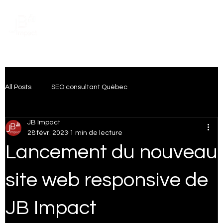
Prendre rendez-vous
All Posts
SEO consultant Québec
JB Impact
Transformation Digitale
Intelligence artificielle
28 févr. 2023
1 min de lecture
Lancement du nouveau
Artificial Intelligence
Publicité Digitale
site web responsive de
JB Impact
SEO Local Québec
IA & Marketing numérique