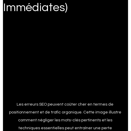
Immédiates)
Expert Wix
Trucs et astuGoogle ads spécialiste
Google analytique trucs
Trucs et astuces Google my business
Trucs Google trends
Digital marketing
Les erreurs SEO peuvent coûter cher en termes de 
ai marketing
trucs Facebook ads
positionnement et de trafic organique. Cette image illustre 
comment négliger les mots-clés pertinents et les 
techniques essentielles peut entraîner une perte 
trucs et Astuces Google shopping
SEO Services