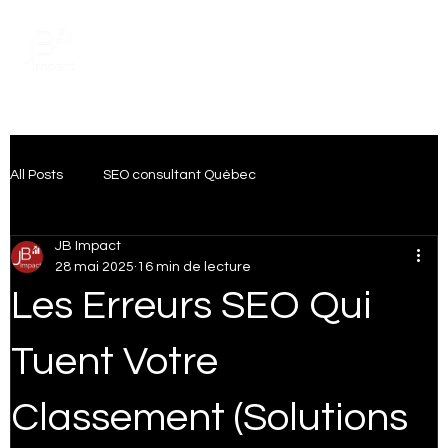
Prendre rendez-vous
All Posts
SEO consultant Québec
JB Impact
Transformation Digitale
Intelligence artificielle
28 mai 2025
16 min de lecture
Les Erreurs SEO Qui
Artificial Intelligence
Publicité Digitale
Tuent Votre
Classement (Solutions
SEO Local Québec
IA & Marketing numérique