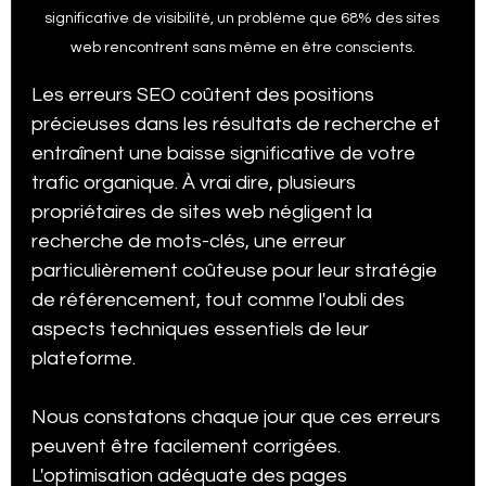
significative de visibilité, un problème que 68% des sites 
web rencontrent sans même en être conscients.
Statistiques Vidéos Tik Tok
Agence SEO à Québec
Les erreurs SEO coûtent des positions 
précieuses dans les résultats de recherche et 
entraînent une baisse significative de votre 
Statistiques Médias Sociaux
Subventions
trafic organique. À vrai dire, plusieurs 
propriétaires de sites web négligent la 
recherche de mots-clés, une erreur 
Google my business tips and tricks
particulièrement coûteuse pour leur stratégie 
de référencement, tout comme l'oubli des 
aspects techniques essentiels de leur 
Stratégie Marketing 2025
Growth Marketing
plateforme.
Nous constatons chaque jour que ces erreurs 
Certification SEMRush SEO
E-Commerce
peuvent être facilement corrigées. 
L'optimisation adéquate des pages 