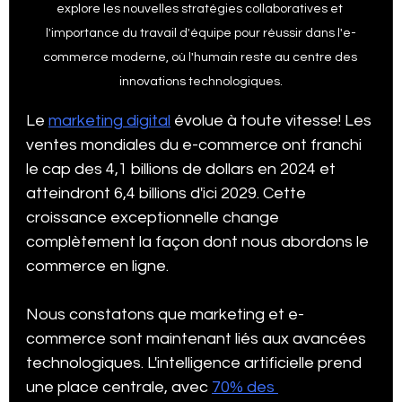
explore les nouvelles stratégies collaboratives et 
l'importance du travail d'équipe pour réussir dans l'e-
commerce moderne, où l'humain reste au centre des 
Statistiques Vidéos Tik Tok
Agence SEO à Québec
innovations technologiques.
Le 
marketing digital
 évolue à toute vitesse! Les 
Statistiques Médias Sociaux
Subventions
ventes mondiales du e-commerce ont franchi 
le cap des 4,1 billions de dollars en 2024 et 
atteindront 6,4 billions d'ici 2029. Cette 
Google my business tips and tricks
croissance exceptionnelle change 
complètement la façon dont nous abordons le 
commerce en ligne.
Stratégie Marketing 2025
Growth Marketing
Nous constatons que marketing et e-
commerce sont maintenant liés aux avancées 
Certification SEMRush SEO
E-Commerce
technologiques. L'intelligence artificielle prend 
une place centrale, avec 
70% des 