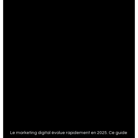
Expert Wix
Trucs et astuGoogle ads spécialiste
Google analytique trucs
Trucs et astuces Google my business
Trucs Google trends
Digital marketing
ai marketing
trucs Facebook ads
Le marketing digital évolue rapidement en 2025. Ce guide 
trucs et Astuces Google shopping
SEO Services