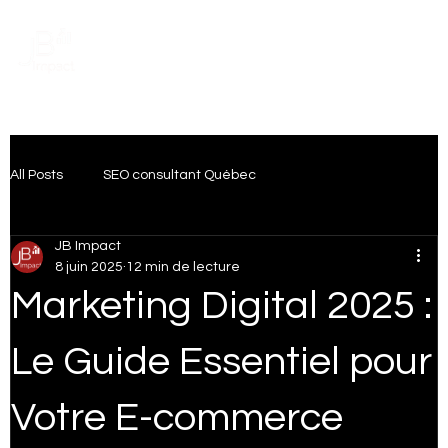
Prendre rendez-vous
All Posts
SEO consultant Québec
JB Impact
Transformation Digitale
Intelligence artificielle
8 juin 2025
12 min de lecture
Marketing Digital 2025 :
Artificial Intelligence
Publicité Digitale
Le Guide Essentiel pour
Votre E-commerce
SEO Local Québec
IA & Marketing numérique