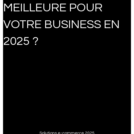
MEILLEURE POUR
Expert Wix
Trucs et astuGoogle ads spécialiste
VOTRE BUSINESS EN
2025 ?
Google analytique trucs
Trucs et astuces Google my business
Trucs Google trends
Digital marketing
ai marketing
trucs Facebook ads
Solutions e-commerce 2025
trucs et Astuces Google shopping
SEO Services