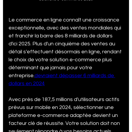
Le commerce en ligne connaît une croissance 
Statistiques Vidéos Tik Tok
Agence SEO à Québec
exceptionnelle, avec des ventes mondiales qui  
et franchir la barre des 8 milliards de dollars 
d'ici 2025. Plus d'un cinquième des ventes au 
Statistiques Médias Sociaux
Subventions
détail s'effectuent désormais en ligne, rendant 
le choix de votre solution e-commerce plus 
déterminant que jamais pour votre 
Google my business tips and tricks
entreprise.
devraient dépasser 6 milliards de 
dollars en 2024
Stratégie Marketing 2025
Growth Marketing
Avec près de 187,5 millions d'utilisateurs actifs 
prévus sur mobile en 2024, sélectionner une 
plateforme e-commerce adaptée devient un 
Certification SEMRush SEO
E-Commerce
facteur clé de réussite. Votre solution doit non 
seulement répondre à vos besoins actuels, 