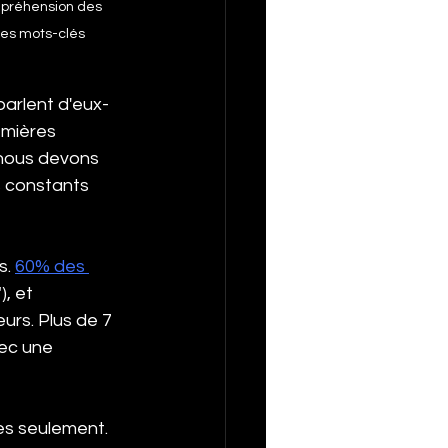
mpréhension des 
les mots-clés 
parlent d'eux-
emières 
 nous devons 
s constants 
. 
60% des 
, et 
urs. Plus de 7 
ec une 
es seulement. 