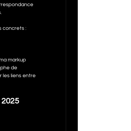
orrespondance 
.
 concrets :
ema markup 
aphe de 
les liens entre 
O 2025