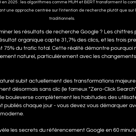
SEO en 2025 : les algorithmes comme MUM et BERT transforment la co
nt une approche centrée sur l'intention de recherche plutôt que sur 
traditionnels.
iner les résultats de recherche Google ? Les chiffres 
ésultat organique capte 31,7% des clics, et les trois pr
t 75% du trafic total. Cette réalité démontre pourquoi
ncement naturel, particulièrement avec les changement
turel subit actuellement des transformations majeures
nent désormais sans clic (le fameux "Zero-Click Search")
cielle bouleverse complètement les habitudes des utilisate
sont publiés chaque jour - vous devez vous démarquer av
t moderne.
vèle les secrets du référencement Google en 60 minut