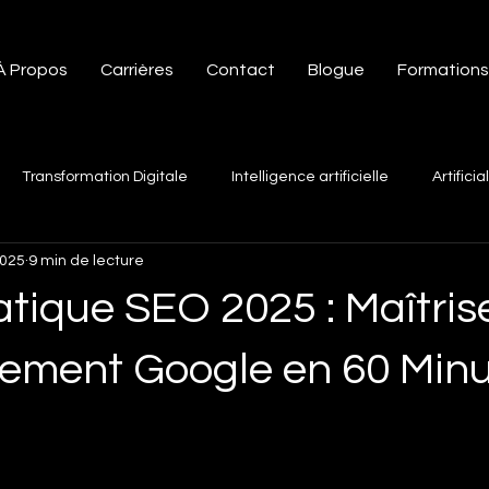
À Propos
Carrières
Contact
Blogue
Formations
Transformation Digitale
Intelligence artificielle
Artificia
2025
9 min de lecture
eting numérique
Expert Wix
Trucs et astuGoogle ads spéci
tique SEO 2025 : Maîtrise
ess
Trucs Google trends
Digital marketing
ai market
ement Google en 60 Min
SEO Services
Statistiques Vidéos Tik Tok
Agence SEO