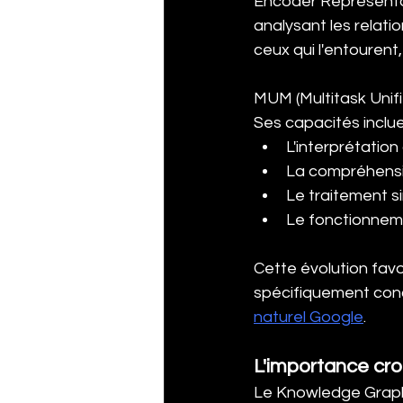
Encoder Representa
analysant les relati
ceux qui l'entourent,
MUM (Multitask Unif
Ses capacités inclue
L'interprétatio
La compréhensi
Le traitement s
Le fonctionneme
Cette évolution favo
spécifiquement conç
naturel Google
.
L'importance cr
Le Knowledge Graph 