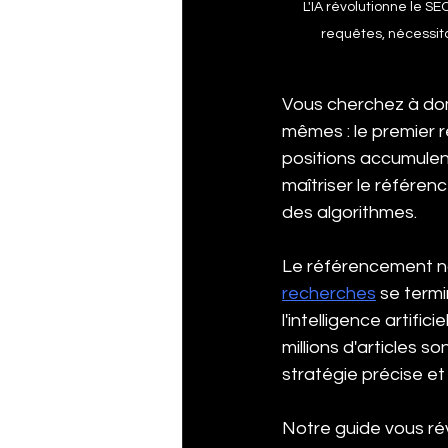
L'IA révolutionne le 
requêtes, nécessita
Vous cherchez à dom
mêmes : le premier r
positions accumulen
maîtriser le référe
des algorithmes.
Le référencement na
recherches
 se termi
l'intelligence artifi
millions d'articles 
stratégie précise e
Notre guide vous ré