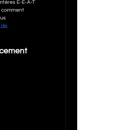
ritères E-E-A-T 
et comment 
us 
s de 
ncement 