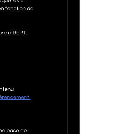
equêtes en 
en fonction de 
ure à BERT. 
ontenu 
érencement 
une base de 