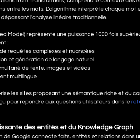
tions from Transformers) comprend le contexte des r
ons entre les mots. L'algorithme interprète chaque mot 
 dépassant l'analyse linéaire traditionnelle.
ied Model) représente une puissance 1000 fois supérie
nt :
n de requêtes complexes et nuancées
on et génération de langage naturel
imultané de texte, images et vidéos
nt multilingue
rise les sites proposant une sémantique riche et du c
u pour répondre aux questions utilisateurs dans le 
réf
oissante des entités et du Knowledge Graph
de Google connecte faits, entités et relations dans 