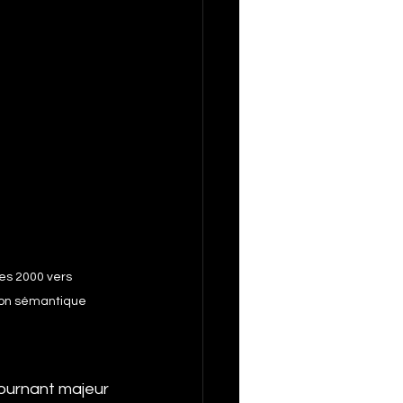
es 2000 vers 
ion sémantique 
ournant majeur 