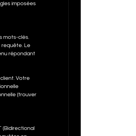
règles imposées 
 mots-clés. 
 requête. Le 
tenu répondant 
lient. Votre 
ionnelle 
nnelle (trouver 
(Bidirectional 