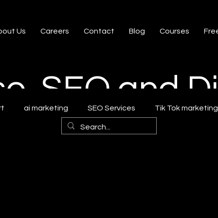
bout Us
Careers
Contact
Blog
Courses
Free
se, SEO and Di
rt
ai marketing
SEO Services
Tik Tok marketin
 Strategy
Marketing Statistics trends
Digital market
SEO Agency
Social Media Statistics
E-Commerce