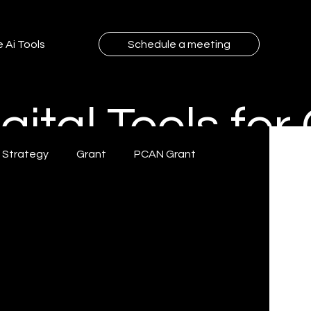
 Ai Tools
Schedule a meeting
gital Tools fo
g Strategy
Grant
PCAN Grant
ing
Customer Experience & CRM
Marketing Strategy 2025
Automation