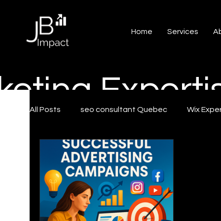
Home
Services
A
eting Experti
All Posts
seo consultant Quebec
Wix Expe
Google my business tips and tricks
Digital
Growth Marketing
Chatbot
Quebec 