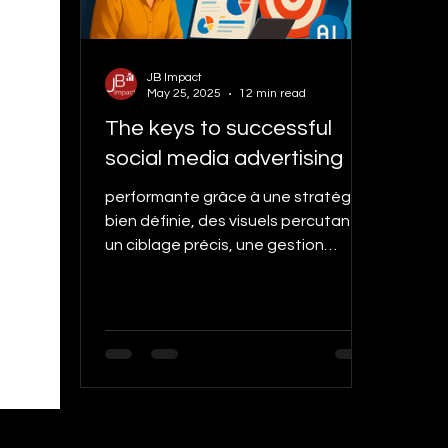
Content Creation
Case study
e-com 
JB Impact
Local marketing and trust
Digital Strategi
May 25, 2025
12 min read
The keys to successful
social media advertising
performante grâce à une stratégie
bien définie, des visuels percutants,
un ciblage précis, une gestion
budgétaire optimisée et l’analyse
des performances. Nous explorons
aussi l’impact croissant de
l’intelligence artificielle dans le
marketing digital, avec des
statistiques clés, des citations
d’experts et une FAQ pour répondre
à toutes vos questions.